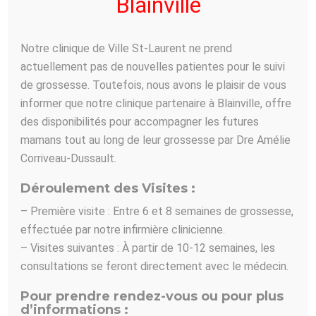
Blainville
digestion, les hémorroïdes et les maux de
ventre ne sont que quelques
manifestations gastriques normales qui
Notre clinique de Ville St-Laurent ne prend
peuvent être contrôlées à l’aide de
directives provenant de votre médecin
actuellement pas de nouvelles patientes pour le suivi
de famille. Advenant l’apparition de
de grossesse. Toutefois, nous avons le plaisir de vous
signes digestifs inhabituels, votre
médecin traitant pourra vous
informer que notre clinique partenaire à Blainville, offre
recommander à un gastro-entérologue
des disponibilités pour accompagner les futures
qui examinera votre condition.
mamans tout au long de leur grossesse par Dre Amélie
La gastro-entérologie : une médecine
Corriveau-Dussault.
préventive ! Il est possible de détecter
toute anomalie du rectum grâce au test
Déroulement des Visites :
de dépistage de sang dans les selles.
– Première visite : Entre 6 et 8 semaines de grossesse,
effectuée par notre infirmière clinicienne.
Dépistage et diagnostic de la maladie
– Visites suivantes : À partir de 10-12 semaines, les
cœliaque
consultations se feront directement avec le médecin.
Tests sanguins, tests sérologiques et
Pour prendre rendez-vous ou pour plus
biopsie
d’informations :