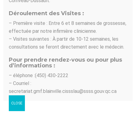
Corriveau-Dussault.
Le temps de convalescence en lien avec le traitement au
Déroulement des Visites :
Fractora est très court. Puisque c’est seulement la couche
– Première visite : Entre 6 et 8 semaines de grossesse,
interne de la peau qui subit des changements lors du traitement,
effectuée par notre infirmière clinicienne.
les patients pourront reprendre leurs activités normales peu de
– Visites suivantes : À partir de 10-12 semaines, les
temps après leur dernière séance.
consultations se feront directement avec le médecin.
Pour prendre rendez-vous ou pour plus
Traitement
d’informations :
– éléphone :(450) 430-2222
Le relissage cutané Fractora est
– Courriel :
utilisé afin de traiter :
secretariat.gmf.blainville.cissslau@ssss.gouv.qc.ca
Les rides et les ridules;
Le relâchement de la peau (paupières, bajoues, cou,
CLOSE
ventre et bras);
Les cicatrices;
Les irrégularités de la peau et du teint;
Les lésions superficielles de la peau;
Les vergetures.